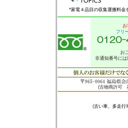
*家電４品目の収集運搬料金
お
フリ
お
非通知番号には
(
古物商許可 福島
(
古い車、多走行車