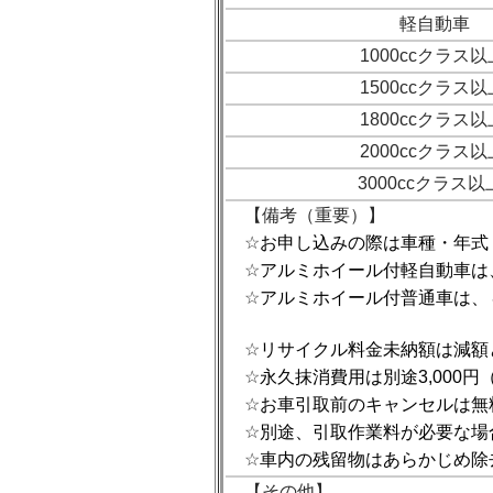
軽自動車
1000ccクラス以
1500ccクラス以
1800ccクラス以
2000ccクラス以
3000ccクラス
【備考（重要）】
☆
お申し込みの際は車種・年式
☆
アルミホイール付軽自動車は、
☆
アルミホイール付普通車は、４
☆
リサイクル料金未納額は減額
☆
永久抹消費用は別途3,000
☆
お車引取前のキャンセルは無
☆
別途、引取作業料が必要な場
☆
車内の残留物はあらかじめ除
【その他】