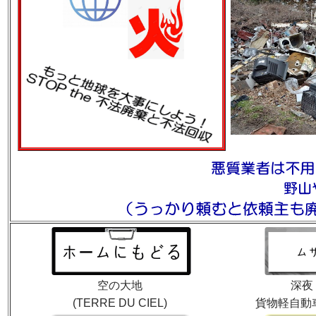
空の大地
深夜
(TERRE DU CIEL)
貨物軽自動