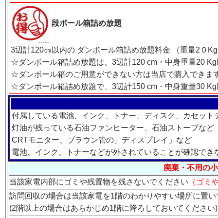
段ボール箱詰め放題
3辺計120㎝以内の ダンボール箱詰め放題料金 （重量2０Kg
☆ダンボール箱詰め放題は、3辺計120 cm・中身重量20 
☆ダンボール箱のご用意ができない方は当店で購入できます (
☆ダンボール箱詰め放題で、3辺計150 cm・中身重量30
付属している電池、インク、トナー、ディスク、カセット
灯油が残っている石油ファンヒーター、石油ストーブなど
CRTモニター、ブラウン管の」ディスプレイ」など
電池、インク、トナーなどが外されていることが確認でき
廃棄・不用の小
当該家電内部にゴミや残置物を残さないでください
（ゴミ
訪問回収の場合は当該家電を1階のわかりやすい場所に置い
(2階以上の場合はあらかじめ1階に降ろしておいてください)